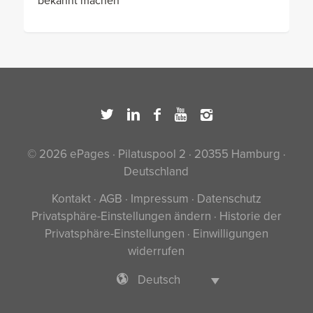
bekannt machen
© 2026 ePages · Pilatuspool 2 · 20355 Hamburg ·
Deutschland
Kontakt
·
AGB
·
Impressum
·
Datenschutz
Privatsphäre-Einstellungen ändern
·
Historie der
Privatsphäre-Einstellungen
·
Einwilligungen
widerrufen
Deutsch