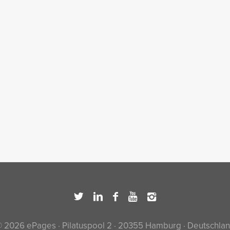
 2026 ePages · Pilatuspool 2 · 20355 Hamburg · Deutschla