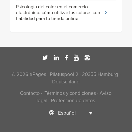
Psicología del color en el comercio
electrónico: cómo utilizar los colores con
habilidad para tu tienda online
© 2026 ePages · Pilatuspool 2 · 20355 Hamburg ·
Deutschland
Contacto
·
Términos y condiciones
·
Aviso
legal
·
Protección de datos
Español