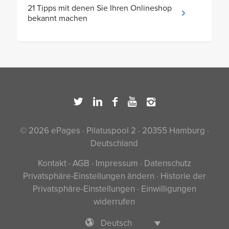
21 Tipps mit denen Sie Ihren Onlineshop
bekannt machen
© 2026 ePages · Pilatuspool 2 · 20355 Hamburg ·
Deutschland
Kontakt
·
AGB
·
Impressum
·
Datenschutz
Privatsphäre-Einstellungen ändern
·
Historie der
Privatsphäre-Einstellungen
·
Einwilligungen
widerrufen
Deutsch