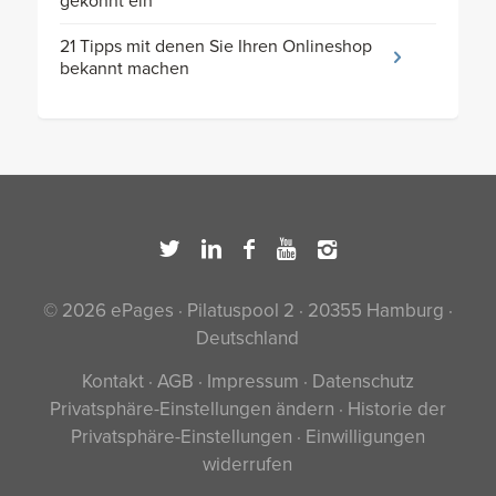
gekonnt ein
21 Tipps mit denen Sie Ihren Onlineshop
bekannt machen
© 2026 ePages · Pilatuspool 2 · 20355 Hamburg ·
Deutschland
Kontakt
·
AGB
·
Impressum
·
Datenschutz
Privatsphäre-Einstellungen ändern
·
Historie der
Privatsphäre-Einstellungen
·
Einwilligungen
widerrufen