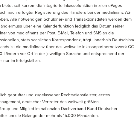
 bietet seit kurzem die integrierte Inkassofunktion in allen ePages-
ich nach erfolgter Registrierung des Händlers bei der mediafinanz AG
eben. Alle notwendigen Schuldner- und Transaktionsdaten werden dem
Händlermuss über eine Kalenderfunktion lediglich das Datum seiner
ner von mediafinanz per Post, E-Mail, Telefon und SMS an die
ssionellen, stets sachlichen Korrespondenz, trägt innerhalb Deutschlan
lands ist die mediafinanz über das weltweite Inkassopartnernetzwerk G
100 Ländern vor Ort in der jeweiligen Sprache und entsprechend der
nur im Erfolgsfall an.
ich geprüfter und zugelassener Rechtsdienstleister, erstes
agement, deutscher Vertreter des weltweit größten
 Group und Mitglied im nationalen Dachverband Bund Deutscher
iter um die Belange der mehr als 15.000 Mandanten.