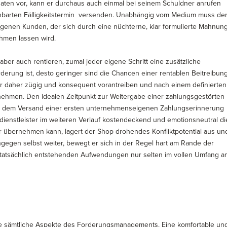
aten vor, kann er durchaus auch einmal bei seinem Schuldner anrufen
nbarten Fälligkeitstermin versenden. Unabhängig vom Medium muss de
igenen Kunden, der sich durch eine nüchterne, klar formulierte Mahnun
ehmen lassen wird.
er auch rentieren, zumal jeder eigene Schritt eine zusätzliche
Forderung ist, desto geringer sind die Chancen einer rentablen Beitreibung
r daher zügig und konsequent vorantreiben und nach einem definierten
 nehmen. Den idealen Zeitpunkt zur Weitergabe einer zahlungsgestörten
ach dem Versand einer ersten unternehmenseigenen Zahlungserinnerung
ienstleister im weiteren Verlauf kostendeckend und emotionsneutral di
 übernehmen kann, lagert der Shop drohendes Konfliktpotential aus un
gegen selbst weiter, bewegt er sich in der Regel hart am Rande der
e tatsächlich entstehenden Aufwendungen nur selten im vollen Umfang a
ge sämtliche Aspekte des Forderungsmanagements. Eine komfortable un