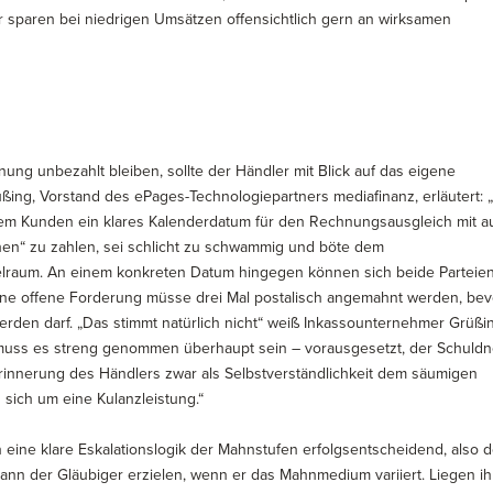
 sparen bei niedrigen Umsätzen offensichtlich gern an wirksamen
ng unbezahlt bleiben, sollte der Händler mit Blick auf das eigene
ng, Vorstand des ePages-Technologiepartners mediafinanz, erläutert: 
dem Kunden ein klares Kalenderdatum für den Rechnungsausgleich mit a
en“ zu zahlen, sei schlicht zu schwammig und böte dem
lraum. An einem konkreten Datum hingegen können sich beide Parteie
 eine offene Forderung müsse drei Mal postalisch angemahnt werden, bev
werden darf. „Das stimmt natürlich nicht“ weiß Inkassounternehmer Grüßi
h muss es streng genommen überhaupt sein – vorausgesetzt, der Schuldn
serinnerung des Händlers zwar als Selbstverständlichkeit dem säumigen
ich um eine Kulanzleistung.“
 eine klare Eskalationslogik der Mahnstufen erfolgsentscheidend, also d
kann der Gläubiger erzielen, wenn er das Mahnmedium variiert. Liegen i