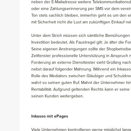
neben der E-Mailadresse weitere Telekommunikationsd
oder eine Zahlungserinnerung per SMS vor dem verei
Ton stets sachlich bleiben, immerhin geht es um den e
mit Sicherheit nicht die Lust am zukünftigen Einkauf n
Unter dem Strich müssen sich sämtliche Bemühungen ab
Investition bedeutet. Als Faustregel gilt: Je älter die 
Seine eigenen Anstrengungen sollte der Shopbetreibe
Zeitfenster professionelle Unterstützung in Anspruch
Forderung an externe Dienstleister sieht Grüßing n
nebst darauf folgender Mahnung. Während ein Inkassod
Rolle des Mediators zwischen Gläubiger und Schuldner
wahrt so seinen guten Ruf. Mahnt der Unternehmer hin
Rentabilität. Aufgrund geltenden Rechts kann er sein
seinen Kunden weitergeben.
Inkasso mit ePages
Viele Unternehmen kontrollieren gerne möglichst lan