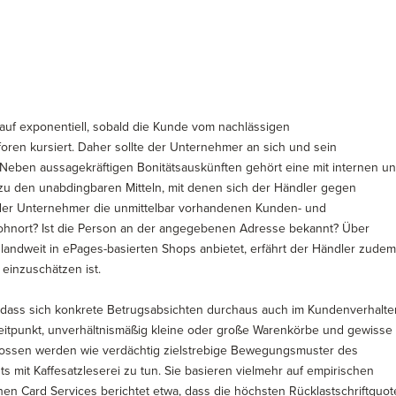
lauf exponentiell, sobald die Kunde vom nachlässigen
ren kursiert. Daher sollte der Unternehmer an sich und sein
eben aussagekräftigen Bonitätsauskünften gehört eine mit internen u
zu den unabdingbaren Mitteln, mit denen sich der Händler gegen
e der Unternehmer die unmittelbar vorhandenen Kunden- und
Wohnort? Ist die Person an der angegebenen Adresse bekannt? Über
landweit in ePages-basierten Shops anbietet, erfährt der Händler zudem
 einzuschätzen ist.
dass sich konkrete Betrugsabsichten durchaus auch im Kundenverhalte
eitpunkt, unverhältnismäßig kleine oder große Warenkörbe und gewisse
nossen werden wie verdächtig zielstrebige Bewegungsmuster des
 mit Kaffesatzleserei zu tun. Sie basieren vielmehr auf empirischen
 Card Services berichtet etwa, dass die höchsten Rücklastschriftquot