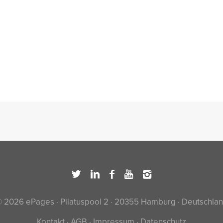
 2026 ePages · Pilatuspool 2 · 20355 Hamburg · Deutschla
Kontakt
·
AGB
·
Impressum
·
Datenschutz