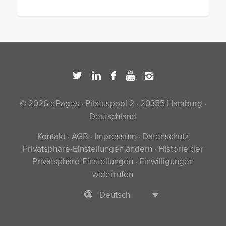
© 2026 ePages · Pilatuspool 2 · 20355 Hamburg ·
Deutschland
Kontakt
·
AGB
·
Impressum
·
Datenschutz
Privatsphäre-Einstellungen ändern
·
Historie der
Privatsphäre-Einstellungen
·
Einwilligungen
widerrufen
Deutsch