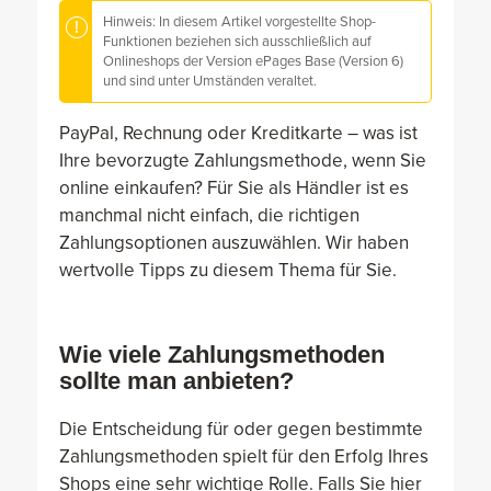
Hinweis: In diesem Artikel vorgestellte Shop-
Funktionen beziehen sich ausschließlich auf
Onlineshops der Version ePages Base (Version 6)
und sind unter Umständen veraltet.
PayPal, Rechnung oder Kreditkarte – was ist
Ihre bevorzugte Zahlungsmethode, wenn Sie
online einkaufen? Für Sie als Händler ist es
manchmal nicht einfach, die richtigen
Zahlungsoptionen auszuwählen. Wir haben
wertvolle Tipps zu diesem Thema für Sie.
Wie viele Zahlungsmethoden
sollte man anbieten?
Die Entscheidung für oder gegen bestimmte
Zahlungsmethoden spielt für den Erfolg Ihres
Shops eine sehr wichtige Rolle. Falls Sie hier