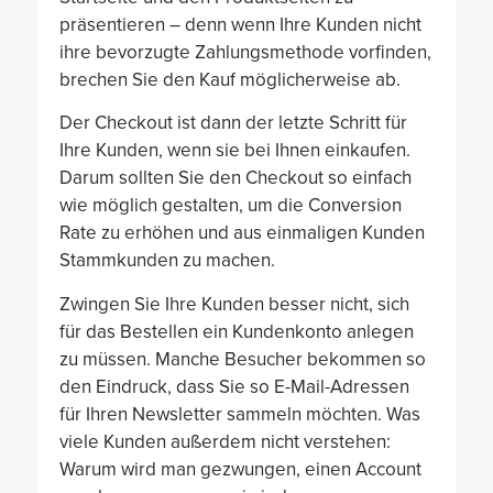
präsentieren – denn wenn Ihre Kunden nicht
ihre bevorzugte Zahlungsmethode vorfinden,
brechen Sie den Kauf möglicherweise ab.
Der Checkout ist dann der letzte Schritt für
Ihre Kunden, wenn sie bei Ihnen einkaufen.
Darum sollten Sie den Checkout so einfach
wie möglich gestalten, um die Conversion
Rate zu erhöhen und aus einmaligen Kunden
Stammkunden zu machen.
Zwingen Sie Ihre Kunden besser nicht, sich
für das Bestellen ein Kundenkonto anlegen
zu müssen. Manche Besucher bekommen so
den Eindruck, dass Sie so E-Mail-Adressen
für Ihren Newsletter sammeln möchten. Was
viele Kunden außerdem nicht verstehen:
Warum wird man gezwungen, einen Account