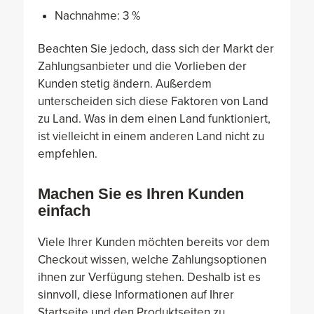
Nachnahme: 3 %
Beachten Sie jedoch, dass sich der Markt der
Zahlungsanbieter und die Vorlieben der
Kunden stetig ändern. Außerdem
unterscheiden sich diese Faktoren von Land
zu Land. Was in dem einen Land funktioniert,
ist vielleicht in einem anderen Land nicht zu
empfehlen.
Machen Sie es Ihren Kunden
einfach
Viele Ihrer Kunden möchten bereits vor dem
Checkout wissen, welche Zahlungsoptionen
ihnen zur Verfügung stehen. Deshalb ist es
sinnvoll, diese Informationen auf Ihrer
Startseite und den Produktseiten zu