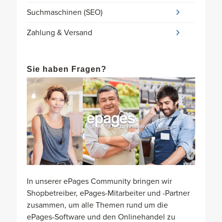
Suchmaschinen (SEO)
Zahlung & Versand
Sie haben Fragen?
In unserer ePages Community bringen wir
Shopbetreiber, ePages-Mitarbeiter und -Partner
zusammen, um alle Themen rund um die
ePages-Software und den Onlinehandel zu