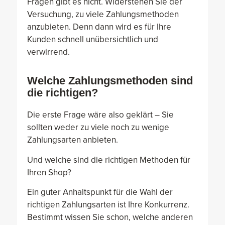
Fragen gibt es nicht. Widerstehen Sie der
Versuchung, zu viele Zahlungsmethoden
anzubieten. Denn dann wird es für Ihre
Kunden schnell unübersichtlich und
verwirrend.
Welche Zahlungsmethoden sind
die richtigen?
Die erste Frage wäre also geklärt – Sie
sollten weder zu viele noch zu wenige
Zahlungsarten anbieten.
Und welche sind die richtigen Methoden für
Ihren Shop?
Ein guter Anhaltspunkt für die Wahl der
richtigen Zahlungsarten ist Ihre Konkurrenz.
Bestimmt wissen Sie schon, welche anderen