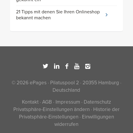
21 Tipps mit denen Sie Ihren Onlineshop
bekannt machen
© 2026 ePages · Pilatuspool 2 · 20355 Hamburg ·
Deutschland
Kontakt
·
AGB
·
Impressum
·
Datenschutz
Privatsphäre-Einstellungen ändern
·
Historie der
Privatsphäre-Einstellungen
·
Einwilligungen
widerrufen