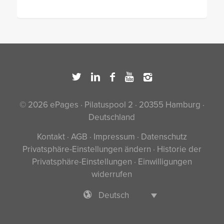
© 2026 ePages · Pilatuspool 2 · 20355 Hamburg ·
Deutschland
Kontakt
·
AGB
·
Impressum
·
Datenschutz
Privatsphäre-Einstellungen ändern
·
Historie der
Privatsphäre-Einstellungen
·
Einwilligungen
widerrufen
Deutsch