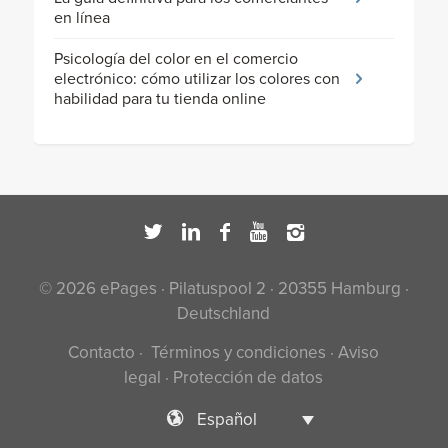
en línea
Psicología del color en el comercio
electrónico: cómo utilizar los colores con
habilidad para tu tienda online
© 2026 ePages · Pilatuspool 2 · 20355 Hamburg ·
Deutschland
Contacto
·
Términos y condiciones
·
Aviso
legal
·
Protección de datos
Español