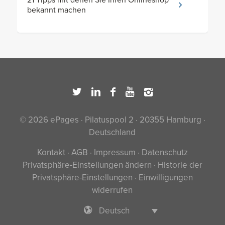
bekannt machen
© 2026 ePages · Pilatuspool 2 · 20355 Hamburg ·
Deutschland
Kontakt
·
AGB
·
Impressum
·
Datenschutz
Privatsphäre-Einstellungen ändern
·
Historie der
Privatsphäre-Einstellungen
·
Einwilligungen
widerrufen
Deutsch