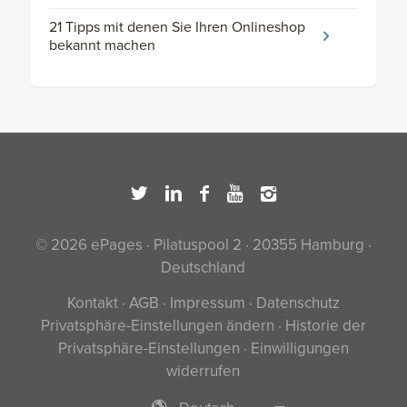
21 Tipps mit denen Sie Ihren Onlineshop
bekannt machen
© 2026 ePages · Pilatuspool 2 · 20355 Hamburg ·
Deutschland
Kontakt
·
AGB
·
Impressum
·
Datenschutz
Privatsphäre-Einstellungen ändern
·
Historie der
Privatsphäre-Einstellungen
·
Einwilligungen
widerrufen