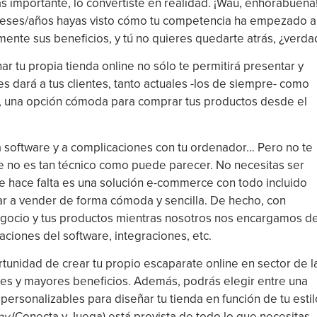
s importante, lo convertiste en realidad. ¡Wau, enhorabuena
 meses/años hayas visto cómo tu competencia ha empezado a
mente sus beneficios, y tú no quieres quedarte atrás, ¿verda
r tu propia tienda online no sólo te permitirá presentar y
s dará a tus clientes, tanto actuales -los de siempre- como
-, una opción cómoda para comprar tus productos desde el
a software y a complicaciones con tu ordenador… Pero no te
ne no es tan técnico como puede parecer. No necesitas ser
te hace falta es una solución e-commerce con todo incluido
zar a vender de forma cómoda y sencilla. De hecho, con
egocio y tus productos mientras nosotros nos encargamos d
zaciones del software, integraciones, etc.
tunidad de crear tu propio escaparate online en sector de l
tes y mayores beneficios. Además, podrás elegir entre una
 personalizables para diseñar tu tienda en función de tu estil
ay
(Conecta y Juega) está provista de todo lo que necesitas