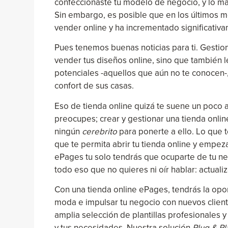
confeccionaste tu modelo de negocio, y lo má
Sin embargo, es posible que en los últimos
vender online y ha incrementado significativa
Pues tenemos buenas noticias para ti. Gestiona
vender tus diseños online, sino que también le
potenciales -aquellos que aún no te conocen
confort de sus casas.
Eso de tienda online quizá te suene un poco 
preocupes; crear y gestionar una tienda onli
ningún
cerebrito
para ponerte a ello. Lo que 
que te permita abrir tu tienda online y empe
ePages tu solo tendrás que ocuparte de tu n
todo eso que no quieres ni oír hablar: actuali
Con una tienda online ePages, tendrás la opor
moda e impulsar tu negocio con nuevos clien
amplia selección de plantillas profesionales y
y tus necesidades. Nuestra solución
Plug & Pl