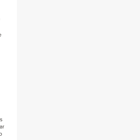
n
e
a
as
ar
o