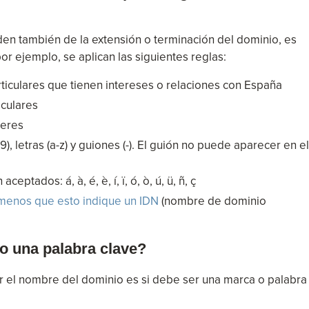
en también de la extensión o terminación del dominio, es
 por ejemplo, se aplican las siguientes reglas:
iculares que tienen intereses o relaciones con España
iculares
teres
 letras (a-z) y guiones (-). El guión no puede aparecer en el
ptados: á, à, é, è, í, ï, ó, ò, ú, ü, ñ, ç
a menos que esto indique un IDN
(nombre de dominio
o una palabra clave?
ir el nombre del dominio es si debe ser una marca o palabra