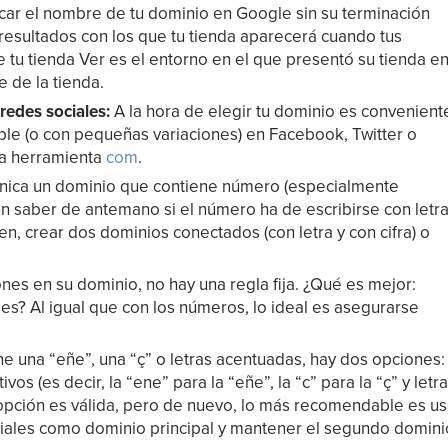
ar el nombre de tu dominio en Google sin su terminación
s resultados con los que tu tienda aparecerá cuando tus
 tu tienda Ver es el entorno en el que presentó su tienda e
 de la tienda.
redes sociales:
A la hora de elegir tu dominio es convenient
le (o con pequeñas variaciones) en Facebook, Twitter o
la herramienta
com
.
nica un dominio que contiene número (especialmente
n saber de antemano si el número ha de escribirse con letr
en, crear dos dominios conectados (con letra y con cifra) o
ones en su dominio, no hay una regla fija. ¿Qué es mejor:
es? Al igual que con los números, lo ideal es asegurarse
ne una “eñe”, una “ç” o letras acentuadas, hay dos opciones:
ativos (es decir, la “ene” para la “eñe”, la “c” para la “ç” y letr
 opción es válida, pero de nuevo, lo más recomendable es us
ciales como dominio principal y mantener el segundo domini