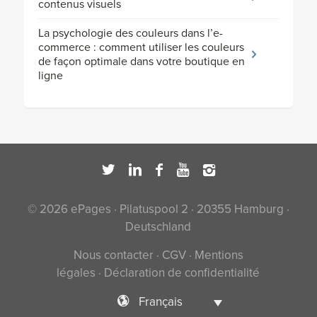
contenus visuels
La psychologie des couleurs dans l’e-
commerce : comment utiliser les couleurs
de façon optimale dans votre boutique en
ligne
© 2026 ePages · Pilatuspool 2 · 20355 Hamburg ·
Deutschland
Nous contacter
·
CGV
·
Mentions
légales
·
Déclaration de confidentialité
Français