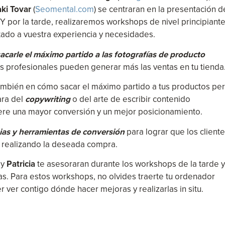
aki Tovar
(
Seomental.com
) se centraran en la presentación d
 Y por la tarde, realizaremos workshops de nivel principiante
do a vuestra experiencia y necesidades.
carle el máximo partido a las fotografías de producto
 profesionales pueden generar más las ventas en tu tienda
también en cómo sacar el máximo partido a tus productos pe
ara del
copywriting
o del arte de escribir contenido
ere una mayor conversión y un mejor posicionamiento.
ias y herramientas de conversión
para lograr que los client
n realizando la deseada compra.
d
y
Patricia
te asesoraran durante los workshops de la tarde y
as. Para estos workshops, no olvides traerte tu ordenador
ver contigo dónde hacer mejoras y realizarlas in situ.