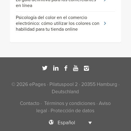
en línea
Psicología del color en el comercio
electrónico: cómo utilizar los colores con
habilidad para tu tienda online
© 2026 ePages · Pilatuspool 2 · 20355 Hamburg ·
Deutschland
Contacto
·
Términos y condiciones
·
Aviso
legal
·
Protección de datos
Español