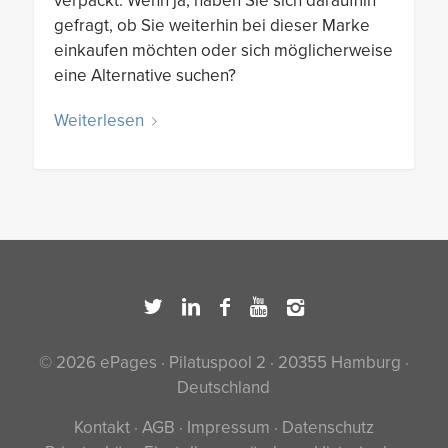
verpackt. Wenn ja, haben Sie sich daraufhin
gefragt, ob Sie weiterhin bei dieser Marke
einkaufen möchten oder sich möglicherweise
eine Alternative suchen?
Weiterlesen
© 2026 ePages · Pilatuspool 2 · 20355 Hamburg ·
Deutschland
Kontakt
·
AGB
·
Impressum
·
Datenschutz