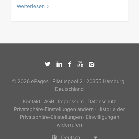
Weiterlesen
© 2026 ePages · Pilatuspool 2 · 20355 Hamburg ·
Deutschland
Kontakt
·
AGB
·
Impressum
·
Datenschutz
Privatsphäre-Einstellungen ändern
·
Historie der
Privatsphäre-Einstellungen
·
Einwilligungen
widerrufen
Deutsch