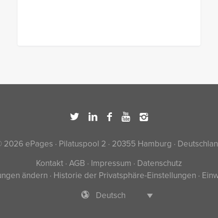
 2026 ePages · Pilatuspool 2 · 20355 Hamburg · Deutschla
Kontakt
·
AGB
·
Impressum
·
Datenschutz
lungen ändern
·
Historie der Privatsphäre-Einstellungen
·
Einw
Deutsch