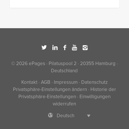
© 2026 ePages · Pilatuspool 2 · 20355 Hamburg ·
Deutschland
Kontakt
·
AGB
·
Impressum
·
Datenschutz
Privatsphäre-Einstellungen ändern
·
Historie der
Privatsphäre-Einstellungen
·
Einwilligungen
widerrufen
Deutsch