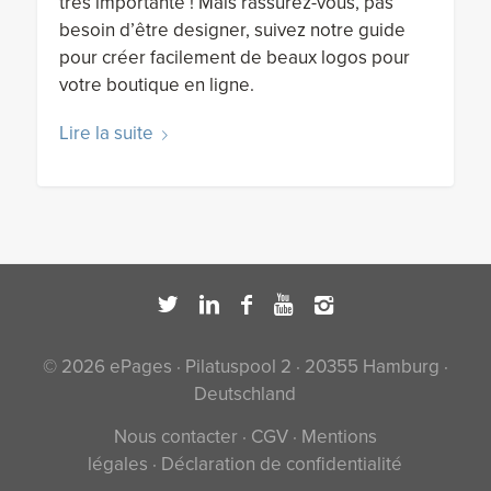
très importante ! Mais rassurez-vous, pas
besoin d’être designer, suivez notre guide
pour créer facilement de beaux logos pour
votre boutique en ligne.
Lire la suite
© 2026 ePages · Pilatuspool 2 · 20355 Hamburg ·
Deutschland
Nous contacter
·
CGV
·
Mentions
légales
·
Déclaration de confidentialité