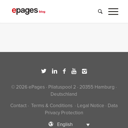
© 2026 ePages · Pilatuspool 2 · 20355 Hamburg ·
Deutschland
Contact
·
Terms & Conditions
·
Legal Notice
·
Data
Privacy Protection
English