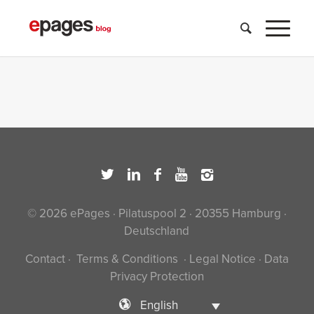
© 2026 ePages · Pilatuspool 2 · 20355 Hamburg ·
Deutschland
Contact
·
Terms & Conditions
·
Legal Notice
·
Data
Privacy Protection
English