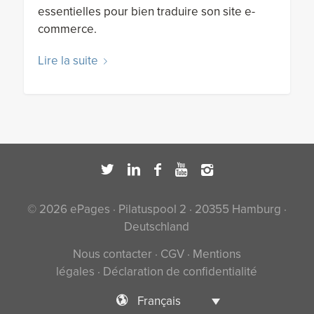
essentielles pour bien traduire son site e-
commerce.
Lire la suite
© 2026 ePages · Pilatuspool 2 · 20355 Hamburg ·
Deutschland
Nous contacter
·
CGV
·
Mentions
légales
·
Déclaration de confidentialité
Français