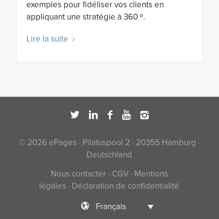
exemples pour fidéliser vos clients en
appliquant une stratégie à 360 º.
Lire la suite
© 2026 ePages · Pilatuspool 2 · 20355 Hamburg ·
Deutschland
Nous contacter
·
CGV
·
Mentions
légales
·
Déclaration de confidentialité
Français