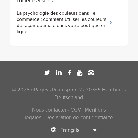
contenus visuels
La psychologie des couleurs dans l’e-
commerce : comment utiliser les couleurs
de façon optimale dans votre boutique en
ligne
© 2026 ePages · Pilatuspool 2 · 20355 Hamburg ·
Deutschland
Nous contacter
·
CGV
·
Mentions
légales
·
Déclaration de confidentialité
Français