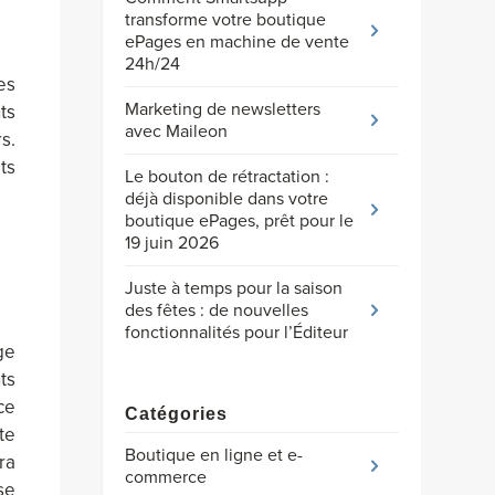
transforme votre boutique
ePages en machine de vente
24h/24
es
Marketing de newsletters
ts
avec Maileon
s.
ts
Le bouton de rétractation :
déjà disponible dans votre
boutique ePages, prêt pour le
19 juin 2026
Juste à temps pour la saison
des fêtes : de nouvelles
fonctionnalités pour l’Éditeur
ge
ts
ce
Catégories
tte
Boutique en ligne et e-
ra
commerce
se