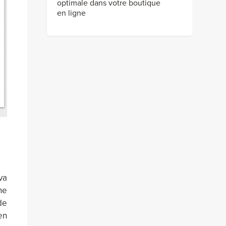
optimale dans votre boutique
en ligne
va
ne
de
en