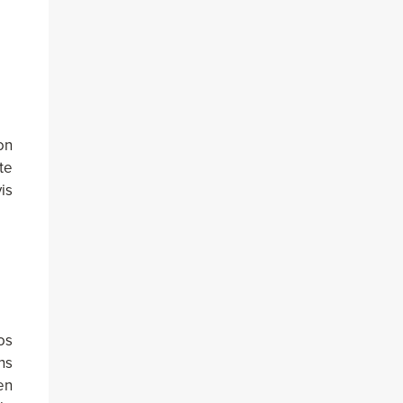
on
te
is
os
ns
en