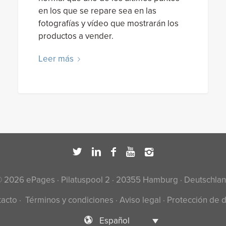
en los que se repare sea en las
fotografías y vídeo que mostrarán los
productos a vender.
Leer más
 2026 ePages · Pilatuspool 2 · 20355 Hamburg · Deutschla
tacto
·
Términos y condiciones
·
Aviso legal
·
Protección de 
Español