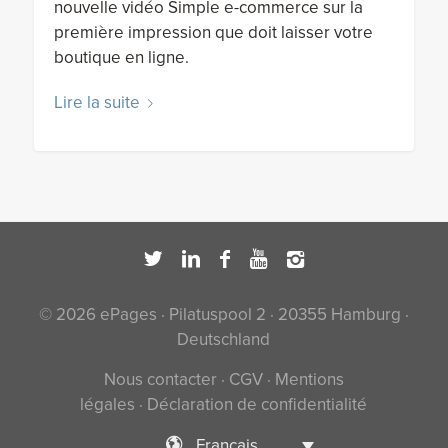
nouvelle vidéo Simple e-commerce sur la
première impression que doit laisser votre
boutique en ligne.
Lire la suite
© 2026 ePages · Pilatuspool 2 · 20355 Hamburg ·
Deutschland
Nous contacter
·
CGV
·
Mentions
légales
·
Déclaration de confidentialité
Français