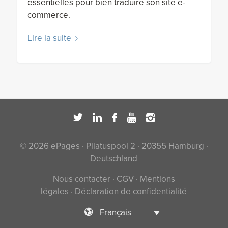
essentielles pour bien traduire son site e-
commerce.
Lire la suite
© 2026 ePages · Pilatuspool 2 · 20355 Hamburg ·
Deutschland
Nous contacter
·
CGV
·
Mentions
légales
·
Déclaration de confidentialité
Français