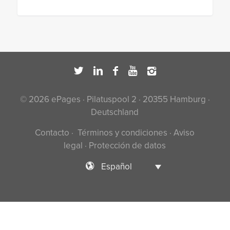
© 2026 ePages · Pilatuspool 2 · 20355 Hamburg ·
Deutschland
Contacto
·
Términos y condiciones
·
Aviso
legal
·
Protección de datos
Español