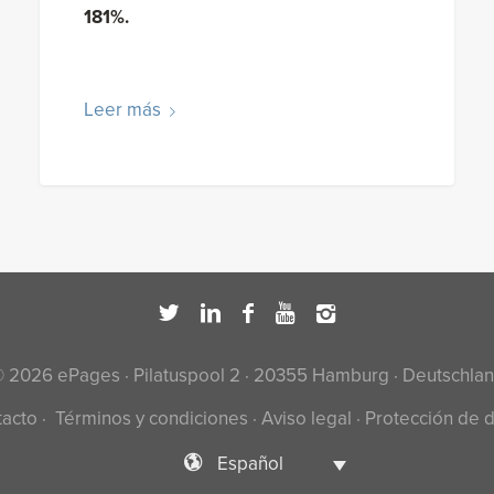
181%.
Leer más
 2026 ePages · Pilatuspool 2 · 20355 Hamburg · Deutschla
tacto
·
Términos y condiciones
·
Aviso legal
·
Protección de 
Español