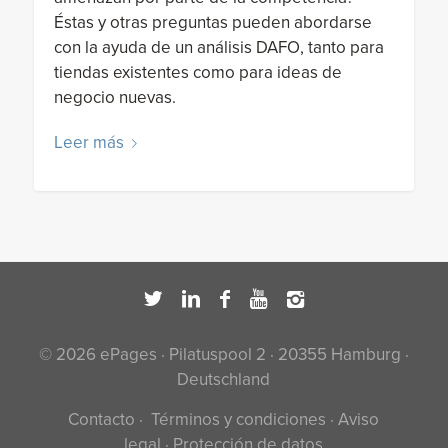
Éstas y otras preguntas pueden abordarse
con la ayuda de un análisis DAFO, tanto para
tiendas existentes como para ideas de
negocio nuevas.
Leer más
© 2026 ePages · Pilatuspool 2 · 20355 Hamburg ·
Deutschland
Contacto
·
Términos y condiciones
·
Aviso
legal
·
Protección de datos