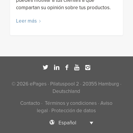
puedes motivar a tus clientes a que
compartan su opinión sobre tus productos.
Leer más
© 2026 ePages · Pilatuspool 2 · 20355 Hamburg ·
Deutschland
Contacto
·
Términos y condiciones
·
Aviso
legal
·
Protección de datos
Español