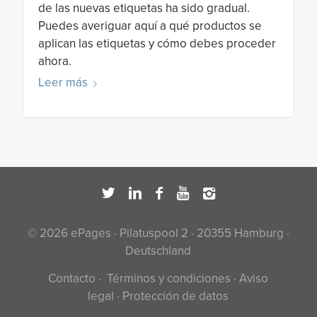
de las nuevas etiquetas ha sido gradual.
Puedes averiguar aquí a qué productos se
aplican las etiquetas y cómo debes proceder
ahora.
Leer más
© 2026 ePages · Pilatuspool 2 · 20355 Hamburg ·
Deutschland
Contacto
·
Términos y condiciones
·
Aviso
legal
·
Protección de datos