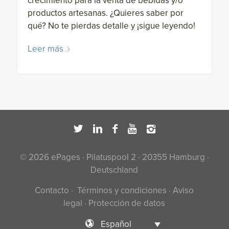
crecimiento para la venta de bebidas y/o
productos artesanas. ¿Quieres saber por
qué? No te pierdas detalle y ¡sigue leyendo!
Leer más
© 2026 ePages · Pilatuspool 2 · 20355 Hamburg ·
Deutschland
Contacto
·
Términos y condiciones
·
Aviso
legal
·
Protección de datos
Español