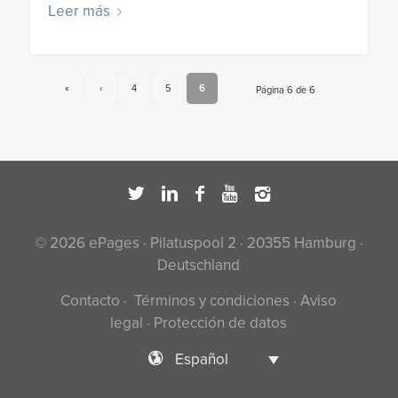
Leer más
«
‹
4
5
6
Página 6 de 6
© 2026 ePages · Pilatuspool 2 · 20355 Hamburg ·
Deutschland
Contacto
·
Términos y condiciones
·
Aviso
legal
·
Protección de datos
Español