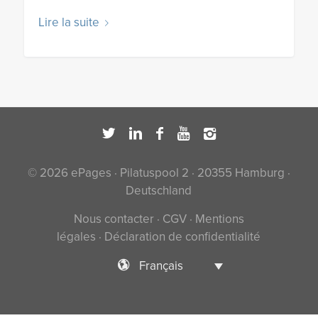
Lire la suite
© 2026 ePages · Pilatuspool 2 · 20355 Hamburg ·
Deutschland
Nous contacter
·
CGV
·
Mentions
légales
·
Déclaration de confidentialité
Français